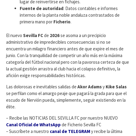
lugar de reinvertirse en fichajes.
Fuente de autoridad
: Datos contables e informes
internos de la planta noble andaluza contrastados de
primera mano por
Ficherio
.
​El nuevo
Sevilla FC
de
2026
se asoma a un precipicio
administrativo de impredecibles consecuencias si no se
encuentra un milagro financiero antes de que expire el mes de
junio. Con la tranquilidad de competir un año más en la máxima
categoría del fútbol nacional pero con la pavorosa certeza de que
la actual gestión arrastra al club hacia el colapso definitivo, la
afición exige responsabilidades históricas.
Las dolorosas e inevitables salidas de
Akor Adams
y
Kike Salas
se perfilan como el amargo peaje que pagará la grada para que el
escudo de Nervión pueda, simplemente, seguir existiendo en la
élite.
– Recibe las NOTICIAS DEL SEVILLA FC por nuestro NUEVO
Canal Oficial de WhatsApp
de Ficherio Sevilla FC
– Suscríbete a nuestro
canal de TELEGRAM
y recibe la última