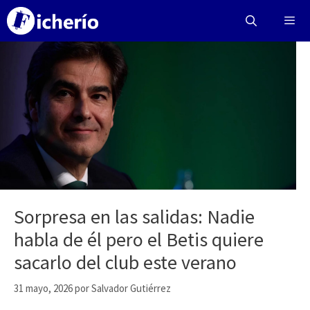
Saltar
al
contenido
Menú
Sorpresa en las salidas: Nadie
habla de él pero el Betis quiere
sacarlo del club este verano
31 mayo, 2026
por
Salvador Gutiérrez