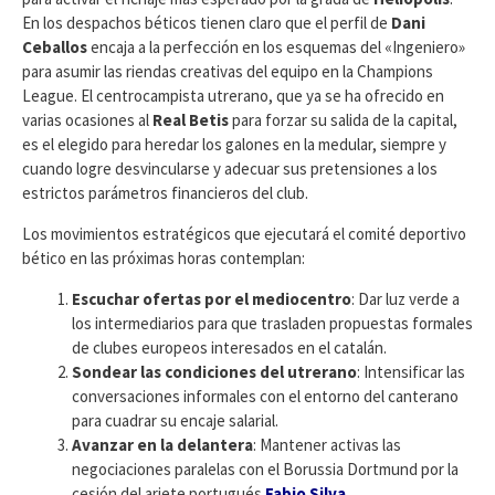
En los despachos béticos tienen claro que el perfil de
Dani
Ceballos
encaja a la perfección en los esquemas del «Ingeniero»
para asumir las riendas creativas del equipo en la Champions
League. El centrocampista utrerano, que ya se ha ofrecido en
varias ocasiones al
Real Betis
para forzar su salida de la capital,
es el elegido para heredar los galones en la medular, siempre y
cuando logre desvincularse y adecuar sus pretensiones a los
estrictos parámetros financieros del club.
​Los movimientos estratégicos que ejecutará el comité deportivo
bético en las próximas horas contemplan:
Escuchar ofertas por el mediocentro
: Dar luz verde a
los intermediarios para que trasladen propuestas formales
de clubes europeos interesados en el catalán.
Sondear las condiciones del utrerano
: Intensificar las
conversaciones informales con el entorno del canterano
para cuadrar su encaje salarial.
Avanzar en la delantera
: Mantener activas las
negociaciones paralelas con el Borussia Dortmund por la
cesión del ariete portugués
Fabio Silva
.