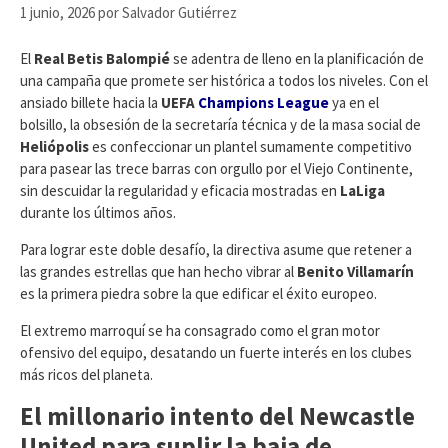
1 junio, 2026
por
Salvador Gutiérrez
​El
Real Betis Balompié
se adentra de lleno en la planificación de
una campaña que promete ser histórica a todos los niveles. Con el
ansiado billete hacia la
UEFA
Champions League
ya en el
bolsillo, la obsesión de la secretaría técnica y de la masa social de
Heliópolis
es confeccionar un plantel sumamente competitivo
para pasear las trece barras con orgullo por el Viejo Continente,
sin descuidar la regularidad y eficacia mostradas en
LaLiga
durante los últimos años.
Para lograr este doble desafío, la directiva asume que retener a
las grandes estrellas que han hecho vibrar al
Benito Villamarín
es la primera piedra sobre la que edificar el éxito europeo.
​El extremo marroquí se ha consagrado como el gran motor
ofensivo del equipo, desatando un fuerte interés en los clubes
más ricos del planeta.
El millonario intento del Newcastle
United para suplir la baja de