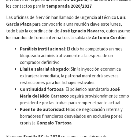
los contactos para la
temporada 2026/2027
.
Las oficinas de Nervión han llamado de urgencia al técnico
Luis
García Plaza
para convocarlo a una reunión clave este lunes,
todo bajo la coordinación de
José Ignacio Navarro
, quien asume
los mandos de forma interina tras la salida de
Antonio Cordón
.
Parálisis institucional
: El club ha completado un mes
bloqueado administrativamente a la espera de un
comprador definitivo.
Límite salarial ahogado
: Sin la inyección económica
extranjera inmediata, la patronal mantendrá severas
restricciones para los fichajes estivales.
Continuidad forzosa
: El polémico mandatario
José
María del Nido Carrasco
seguirá provisionalmente como
presidente por las trabas para romper el pacto actual.
Fuente de autoridad
: Hilos de negociación interna y
borradores financieros desvelados en exclusiva por el
cronista
Gonzalo Tortosa
.
​El nuevo
Sevilla FC
de
2026
se asoma a un abismo de