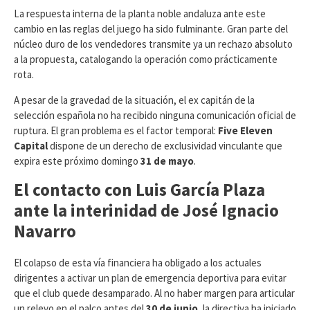
​La respuesta interna de la planta noble andaluza ante este
cambio en las reglas del juego ha sido fulminante. Gran parte del
núcleo duro de los vendedores transmite ya un rechazo absoluto
a la propuesta, catalogando la operación como prácticamente
rota.
A pesar de la gravedad de la situación, el ex capitán de la
selección española no ha recibido ninguna comunicación oficial de
ruptura. El gran problema es el factor temporal:
Five Eleven
Capital
dispone de un derecho de exclusividad vinculante que
expira este próximo domingo
31 de mayo
.
El contacto con Luis García Plaza
ante la interinidad de José Ignacio
Navarro
​El colapso de esta vía financiera ha obligado a los actuales
dirigentes a activar un plan de emergencia deportiva para evitar
que el club quede desamparado. Al no haber margen para articular
un relevo en el palco antes del
30 de junio
, la directiva ha iniciado