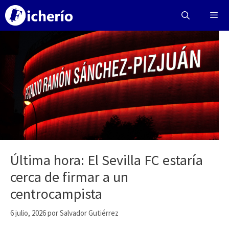
Saltar
al
contenido
Menú
Última hora: El Sevilla FC estaría
cerca de firmar a un
centrocampista
6 julio, 2026
por
Salvador Gutiérrez