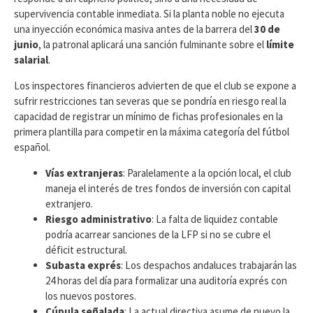
supervivencia contable inmediata. Si la planta noble no ejecuta
una inyección económica masiva antes de la barrera del
30 de
junio
, la patronal aplicará una sanción fulminante sobre el
límite
salarial
.
Los inspectores financieros advierten de que el club se expone a
sufrir restricciones tan severas que se pondría en riesgo real la
capacidad de registrar un mínimo de fichas profesionales en la
primera plantilla para competir en la máxima categoría del fútbol
español.
Vías extranjeras
: Paralelamente a la opción local, el club
maneja el interés de tres fondos de inversión con capital
extranjero.
Riesgo administrativo
: La falta de liquidez contable
podría acarrear sanciones de la LFP si no se cubre el
déficit estructural.
Subasta exprés
: Los despachos andaluces trabajarán las
24 horas del día para formalizar una auditoría exprés con
los nuevos postores.
Cúpula señalada
: La actual directiva asume de nuevo la