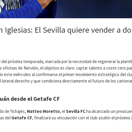
glesias: El Sevilla quiere vender a do
y del próxima temporada, marcada por la necesidad de regenerar la plantil
s oficinas de Nervión, el objetivo es claro: captar talento a coste cero pa
tado este miércoles al confirmarse el primer movimiento estratégico del cl
el lateral derecho y que condiciona directamente el futuro de los canter
juán desde el Getafe CF
do de fichajes,
Matteo Moretto
, el
Sevilla FC
ha alcanzado un preacue
mas del
Getafe CF
, finalizará su vinculación con el club azulón el próximo