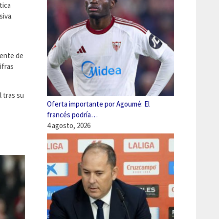
tica
siva.
nente de
ifras
l tras su
Oferta importante por Agoumé: El
francés podría…
4 agosto, 2026