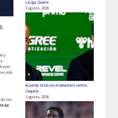
LaLiga: Quiere…
3 agosto, 2026
s
la y
ra
ub para
anos más
Acuerdo total con el delantero centro:
Llegaría…
3 agosto, 2026
rdo con
30 de