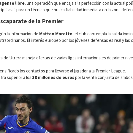
agente libre
, una operación que encaja a la perfección con la actual polí
cipal aval para un técnico que busca fiabilidad inmediata en la zona defen
escaparate de la Premier
gún la información de
Matteo Moretto
, el club contempla la salida inmi
raordinarios. El interés europeo por los jóvenes defensas es real y las c
era de Utrera maneja ofertas de varias ligas internacionales de primer nive
ensificado los contactos para llevarse al jugador a la Premier League.
ifra superior a los
30 millones de euros
por la venta conjunta de ambos