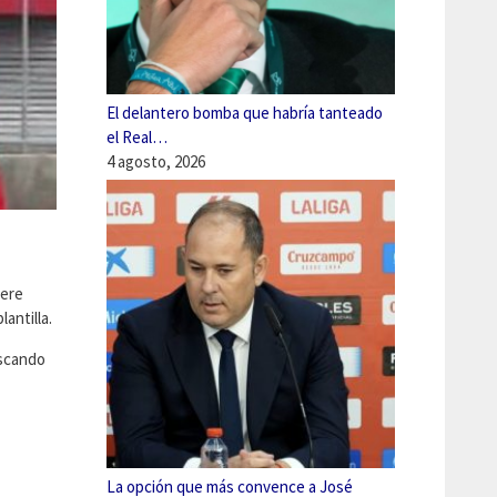
El delantero bomba que habría tanteado
el Real…
4 agosto, 2026
iere
antilla.
uscando
La opción que más convence a José