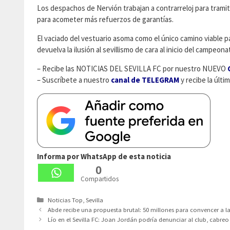
Los despachos de Nervión trabajan a contrarreloj para trami
para acometer más refuerzos de garantías.
El vaciado del vestuario asoma como el único camino viable p
devuelva la ilusión al sevillismo de cara al inicio del campeon
– Recibe las NOTICIAS DEL SEVILLA FC por nuestro NUEVO
– Suscríbete a nuestro
canal de TELEGRAM
y recibe la últim
Informa por WhatsApp de esta noticia
0
Compartidos
Categorías
Noticias Top
,
Sevilla
Abde recibe una propuesta brutal: 50 millones para convencer a la e
Lío en el Sevilla FC: Joan Jordán podría denunciar al club, cabreo