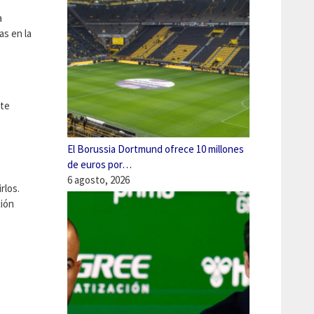
a
as en la
ste
El Borussia Dortmund ofrece 10 millones
de euros por…
6 agosto, 2026
rlos.
ción