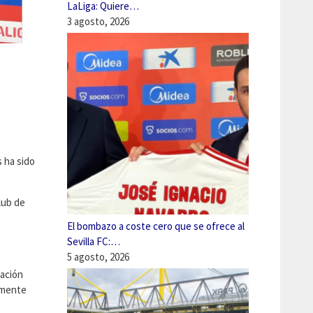
LaLiga: Quiere…
3 agosto, 2026
 ha sido
lub de
El bombazo a coste cero que se ofrece al
Sevilla FC:…
5 agosto, 2026
cación
camente