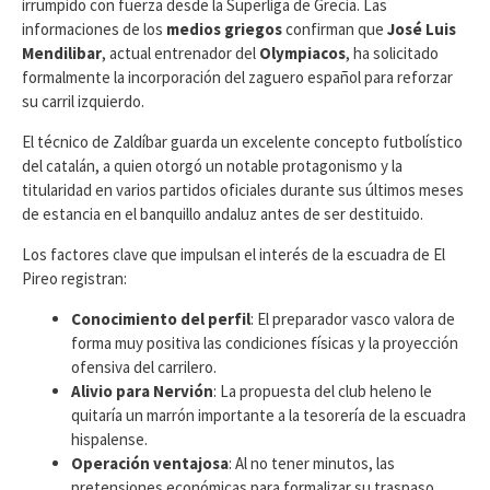
irrumpido con fuerza desde la Superliga de Grecia. Las
informaciones de los
medios griegos
confirman que
José Luis
Mendilibar
, actual entrenador del
Olympiacos
, ha solicitado
formalmente la incorporación del zaguero español para reforzar
su carril izquierdo.
El técnico de Zaldíbar guarda un excelente concepto futbolístico
del catalán, a quien otorgó un notable protagonismo y la
titularidad en varios partidos oficiales durante sus últimos meses
de estancia en el banquillo andaluz antes de ser destituido.
​Los factores clave que impulsan el interés de la escuadra de El
Pireo registran:
Conocimiento del perfil
: El preparador vasco valora de
forma muy positiva las condiciones físicas y la proyección
ofensiva del carrilero.
Alivio para Nervión
: La propuesta del club heleno le
quitaría un marrón importante a la tesorería de la escuadra
hispalense.
Operación ventajosa
: Al no tener minutos, las
pretensiones económicas para formalizar su traspaso