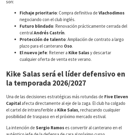
son:
Fichaje prioritario
: Compra definitiva de
Vlachodimos
negociando con el club inglés.
Futuro blindado
: Renovación prácticamente cerrada del
central
Andrés Castrín
.
Protección de talento
: Ampliación de contrato a largo
plazo para el canterano
Oso
.
El nuevo jefe
: Retener a
Kike Salas
y descartar
cualquier oferta de venta este verano.
Kike Salas será el líder defensivo en
la temporada 2026/2027
​Una de las decisiones estratégicas más rotundas de
Five Eleven
Capital
afecta directamente al eje de la zaga. El club ha colgado
el cartel de intransferible a
Kike Salas
, rechazando cualquier
posibilidad de traspaso en el próximo mercado estival.
La intención de
Sergio Ramos
es convertir al canterano en el
auténtico jefe de la defensa de cara al próximo curso,