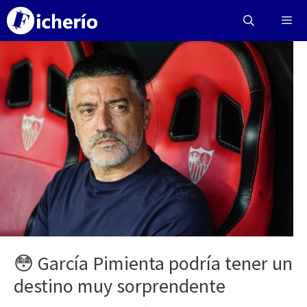
Saltar
al
contenido
Menú
😳 García Pimienta podría tener un
destino muy sorprendente