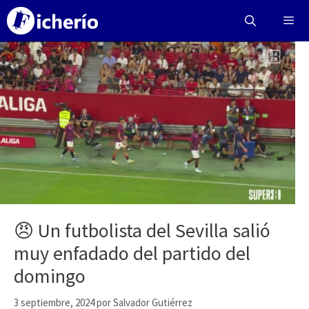
Saltar
al
contenido
Menú
😠 Un futbolista del Sevilla salió
muy enfadado del partido del
domingo
3 septiembre, 2024
por
Salvador Gutiérrez