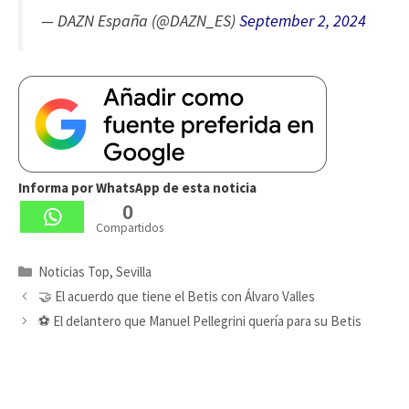
— DAZN España (@DAZN_ES)
September 2, 2024
Informa por WhatsApp de esta noticia
0
Compartidos
Categorías
Noticias Top
,
Sevilla
🤝 El acuerdo que tiene el Betis con Álvaro Valles
⚽ El delantero que Manuel Pellegrini quería para su Betis