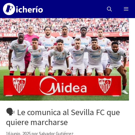
Saltar
al
contenido
Menú
🗣️ Le comunica al Sevilla FC que
quiere marcharse
16 junio, 2025
por
Salvador Gutiérrez