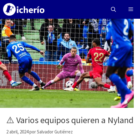
Saltar
al
contenido
Menú
⚠️ Varios equipos quieren a Nyland
2 abril, 2024
por
Salvador Gutiérrez