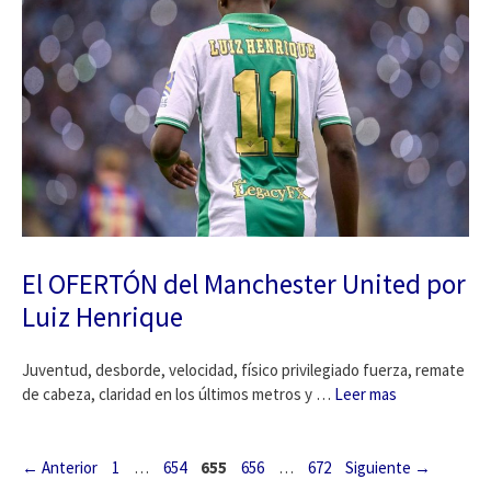
El OFERTÓN del Manchester United por
Luiz Henrique
Juventud, desborde, velocidad, físico privilegiado fuerza, remate
de cabeza, claridad en los últimos metros y …
Leer mas
Página
Página
Página
Página
Página
←
Anterior
1
…
654
655
656
…
672
Siguiente
→