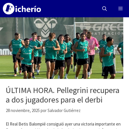
Saltar
al
contenido
Menú
ÚLTIMA HORA. Pellegrini recupera
a dos jugadores para el derbi
28 noviembre, 2025
por
Salvador Gutiérrez
El Real Betis Balompié consiguió ayer una victoria importante en