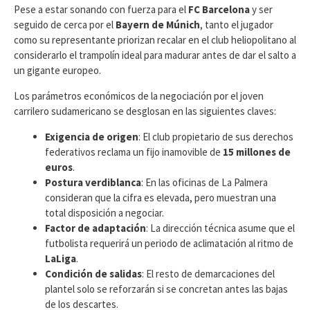
Pese a estar sonando con fuerza para el
FC Barcelona
y ser
seguido de cerca por el
Bayern de Múnich
, tanto el jugador
como su representante priorizan recalar en el club heliopolitano al
considerarlo el trampolín ideal para madurar antes de dar el salto a
un gigante europeo.
​Los parámetros económicos de la negociación por el joven
carrilero sudamericano se desglosan en las siguientes claves:
Exigencia de origen
: El club propietario de sus derechos
federativos reclama un fijo inamovible de
15 millones de
euros
.
Postura verdiblanca
: En las oficinas de La Palmera
consideran que la cifra es elevada, pero muestran una
total disposición a negociar.
Factor de adaptación
: La dirección técnica asume que el
futbolista requerirá un periodo de aclimatación al ritmo de
LaLiga
.
Condición de salidas
: El resto de demarcaciones del
plantel solo se reforzarán si se concretan antes las bajas
de los descartes.