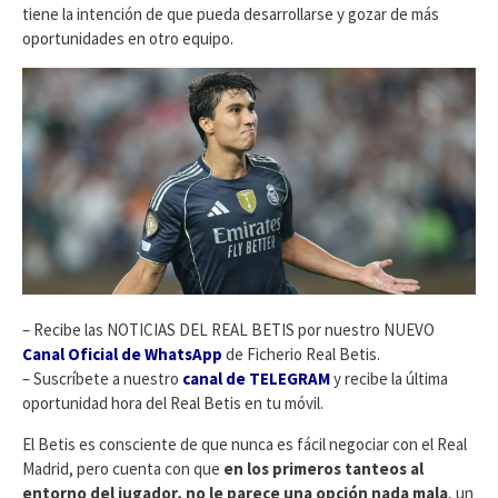
tiene la intención de que pueda desarrollarse y gozar de más
oportunidades en otro equipo.
– Recibe las NOTICIAS DEL REAL BETIS por nuestro NUEVO
Canal Oficial de WhatsApp
de Ficherio Real Betis.
– Suscríbete a nuestro
canal de TELEGRAM
y recibe la última
oportunidad hora del Real Betis en tu móvil.
El Betis es consciente de que nunca es fácil negociar con el Real
Madrid, pero cuenta con que
en los primeros tanteos al
entorno del jugador, no le parece una opción nada mala
, un