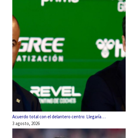
Acuerdo total con el delantero centro: Llegaría…
3 agosto, 2026