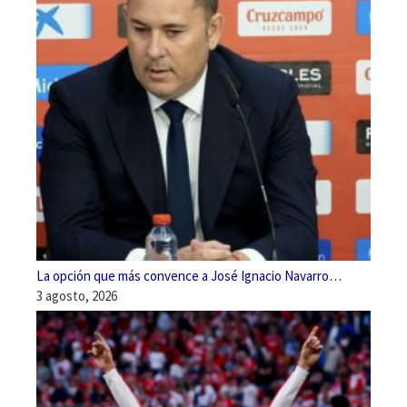
La opción que más convence a José Ignacio Navarro…
3 agosto, 2026