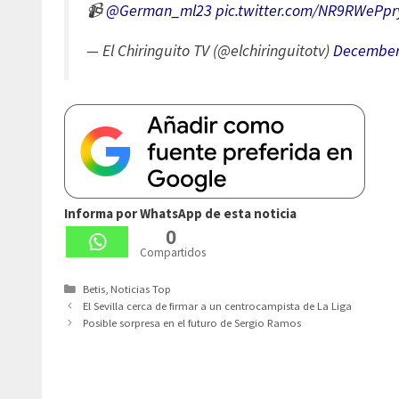
📹
@German_ml23
pic.twitter.com/NR9RWePpr
— El Chiringuito TV (@elchiringuitotv)
December
Informa por WhatsApp de esta noticia
0
Compartidos
Categorías
Betis
,
Noticias Top
El Sevilla cerca de firmar a un centrocampista de La Liga
Posible sorpresa en el futuro de Sergio Ramos