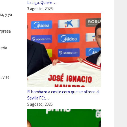
LaLiga: Quiere…
3 agosto, 2026
a, y ya
orpresa
uería
, y se
El bombazo a coste cero que se ofrece al
Sevilla FC:…
5 agosto, 2026