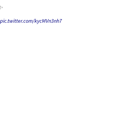
 ✨
pic.twitter.com/kycMVn3nh7