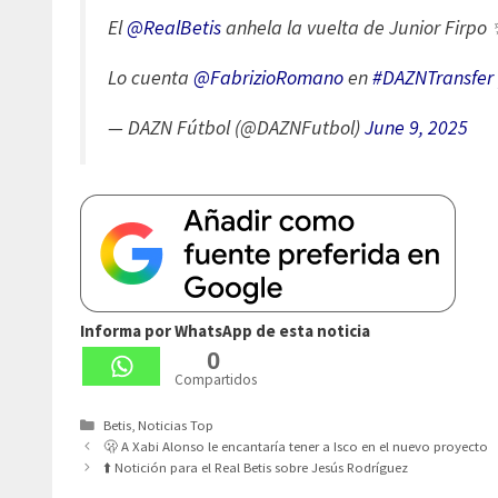
El
@RealBetis
anhela la vuelta de Junior Firpo
Lo cuenta
@FabrizioRomano
en
#DAZNTransfer
— DAZN Fútbol (@DAZNFutbol)
June 9, 2025
Informa por WhatsApp de esta noticia
0
Compartidos
Categorías
Betis
,
Noticias Top
🫢 A Xabi Alonso le encantaría tener a Isco en el nuevo proyecto
⬆️ Notición para el Real Betis sobre Jesús Rodríguez