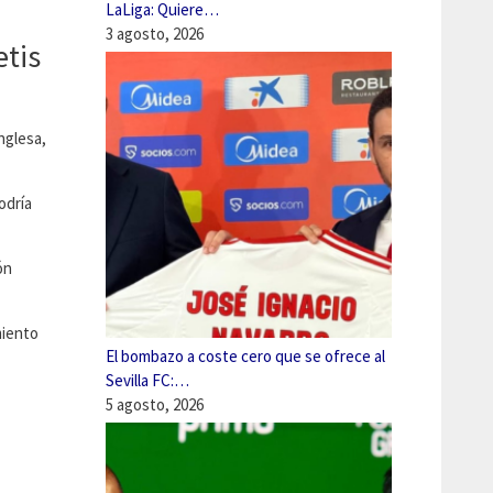
LaLiga: Quiere…
3 agosto, 2026
etis
nglesa,
odría
ón
miento
El bombazo a coste cero que se ofrece al
Sevilla FC:…
5 agosto, 2026