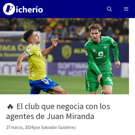
Saltar
al
contenido
Menú
🔥 El club que negocia con los
agentes de Juan Miranda
27 marzo, 2024
por
Salvador Gutiérrez