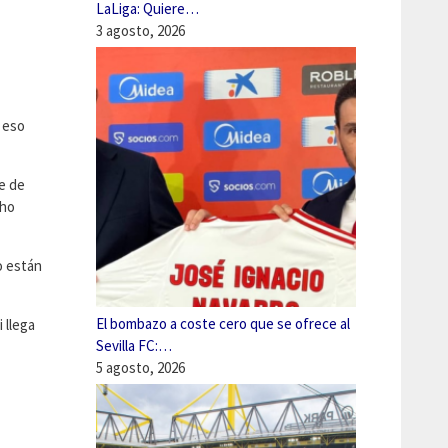
LaLiga: Quiere…
3 agosto, 2026
r eso
ne de
cho
o están
El bombazo a coste cero que se ofrece al
 llega
Sevilla FC:…
5 agosto, 2026