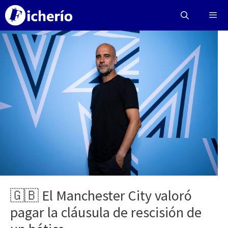
Saltar
al
contenido
Menú
🇬🇧 El Manchester City valoró
pagar la cláusula de rescisión de